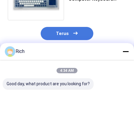
Blastproof Dengan Touch
Pad F8-TP-C
Terus
Rich
Rekomendasi Produk
4:34 AM
Good day, what product are you looking for?
KIOSK IP65/IK07
Keyboard PC industri
IP65/IK07 Rati
Waterproof
dengan konstruksi
SUS304 Stainl
Dustproof Industrial
baja tahan karat
Steel Industria
PC Keyboard Dengan
SUS304 dan
Keyboard deng