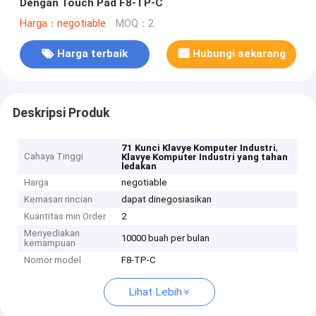
Dengan Touch Pad F8-TP-C
Harga：negotiable
MOQ：2
Harga terbaik
Hubungi sekarang
Deskripsi Produk
,
71 Kunci Klavye Komputer Industri
Cahaya Tinggi
Klavye Komputer Industri yang tahan
ledakan
Harga
negotiable
Kemasan rincian
dapat dinegosiasikan
Kuantitas min Order
2
Menyediakan
10000 buah per bulan
kemampuan
Nomor model
F8-TP-C
Lihat Lebih