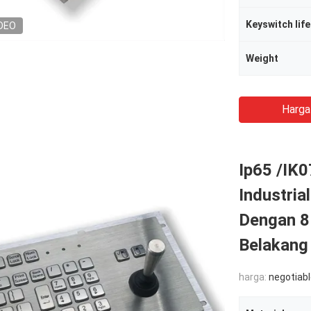
Keyswitch lif
DEO
Weight
Harga
Ip65 /IK
Industria
Dengan 8 
Belakang
harga:
negotiab