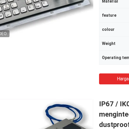
Material
feature
colour
DEO
Weight
Operating te
Harga
IP67 / IK
menginte
dustproof