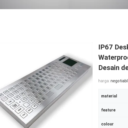
IP67 Desk
Waterproo
Desain d
harga:
negotiab
material
feature
colour