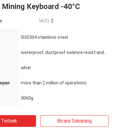
 Mining Keyboard -40°C
le
MOQ:
2
SUS304 stainless-steel
waterproof, dustproof violence resist and explosionproof
silver
espan
more than 2 million of operations
3060g
 Terbaik
Bicara Sekarang