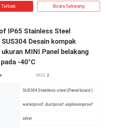
 Terbaik
Bicara Sekarang
f IP65 Stainless Steel
 SUS304 Desain kompak
 ukuran MINI Panel belakang
 pada -40°C
le
MOQ:
2
SUS304 Stainless-steel (Panel board )
waterproof, dustproof, explosionproof
silver