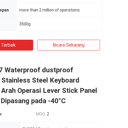
espan
more than 2 million of operations
3500g
 Terbaik
Bicara Sekarang
07 Waterproof dustproof
l Stainless Steel Keyboard
Arah Operasi Lever Stick Panel
 Dipasang pada -40°C
le
MOQ:
2