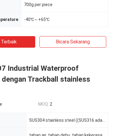
700g per piece
mperature
-40℃～+65℃
 Terbaik
Bicara Sekarang
07 Industrial Waterproof
dengan Trackball stainless
le
MOQ:
2
SUS304 stainless steel ((SUS316 adalah untuk pilihan))
tahan air, tahan debu, tahan kekerasan dan tahan ledakan