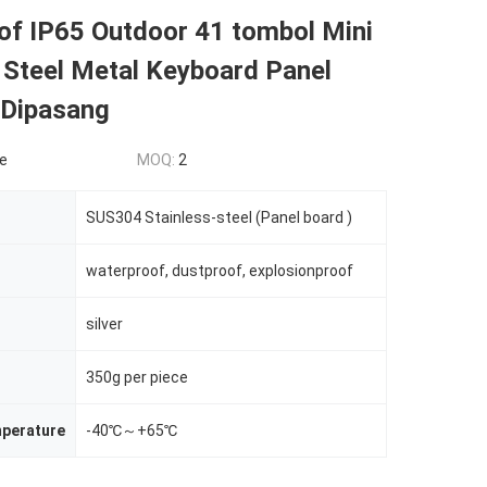
of IP65 Outdoor 41 tombol Mini
 Steel Metal Keyboard Panel
 Dipasang
le
MOQ:
2
SUS304 Stainless-steel (Panel board )
waterproof, dustproof, explosionproof
silver
350g per piece
mperature
-40℃～+65℃