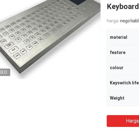
Keyboard
harga:
negotiab
material
feature
colour
DEO
Keyswitch lif
Weight
Harga