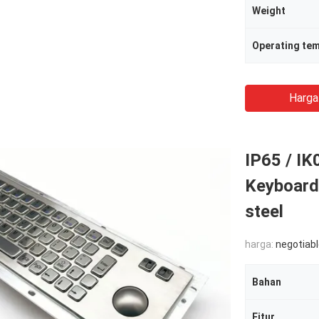
Weight
Operating te
Harga
IP65 / IK
Keyboard 
steel
harga:
negotiab
Bahan
Fitur