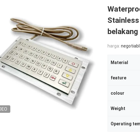
Waterpro
Stainless
belakang
harga:
negotiab
Material
feature
colour
Weight
DEO
Operating te