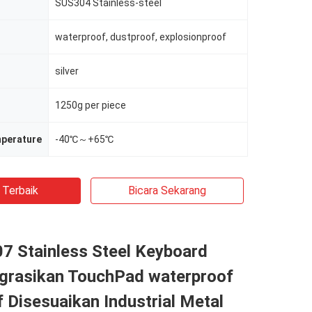
SUS304 Stainless-steel
waterproof, dustproof, explosionproof
silver
1250g per piece
mperature
-40℃～+65℃
 Terbaik
Bicara Sekarang
07 Stainless Steel Keyboard
grasikan TouchPad waterproof
 Disesuaikan Industrial Metal