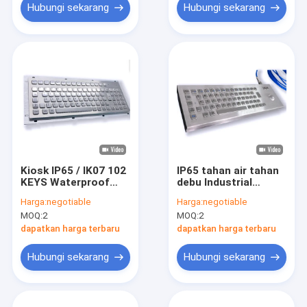
Hubungi sekarang
Hubungi sekarang
Kiosk IP65 / IK07 102
IP65 tahan air tahan
KEYS Waterproof
debu Industrial
dustproof Komputer
Stainless Steel
Harga:
negotiable
Harga:
negotiable
Industri Keyboard
Keyboard Dengan
MOQ:
2
MOQ:
2
USB Panel Belakang
Trackball Komputer
Dipasang pada -40°C
Keyboard Desain
dapatkan harga terbaru
dapatkan harga terbaru
desktop -40°C
Hubungi sekarang
Hubungi sekarang