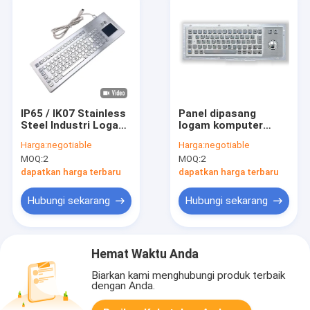
IP65 / IK07 Stainless
Panel dipasang
Steel Industri Logam
logam komputer
Komputer Keyboard
keyboard kekerasan
Harga:
negotiable
Harga:
negotiable
Waterproof
tahan ledakan IP65 /
MOQ:
2
MOQ:
2
Dustproof Keyboard
IK07
usb -40°C
dapatkan harga terbaru
dapatkan harga terbaru
Hubungi sekarang
Hubungi sekarang
Hemat Waktu Anda
Biarkan kami menghubungi produk terbaik
dengan Anda.