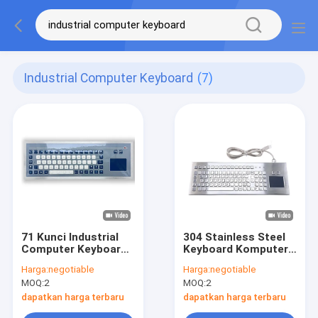
Industrial Computer Keyboard
(7)
71 Kunci Industrial
304 Stainless Steel
Computer Keyboard
Keyboard Komputer
Blastproof Dengan
Industri Waterproof
Harga:
negotiable
Harga:
negotiable
Touch Pad F8-TP-C
Dustproof
MOQ:
2
MOQ:
2
Explosionproof
dapatkan harga terbaru
dapatkan harga terbaru