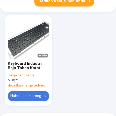
Berikan Kebutuhan Anda
Keyboard Industri
Baja Tahan Karat
Ip65/Ik07 dengan
Harga:
negotiable
Trackball Terpasang
MOQ:
2
di Belakang
Penggunaan Luar
dapatkan harga terbaru
Ruangan Layanan
Mandiri Hitam
Hubungi sekarang