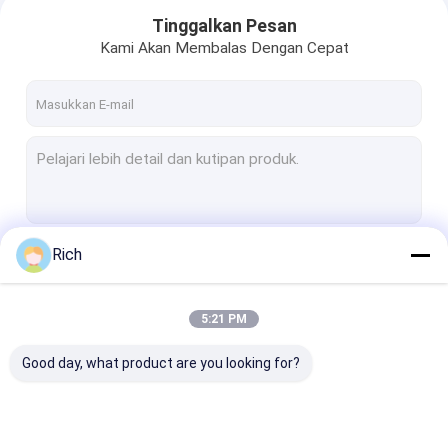
Tinggalkan Pesan
Kami Akan Membalas Dengan Cepat
Rich
Terus
5:21 PM
Rumah
Kategori Kami
Good day, what product are you looking for?
Produk
Video