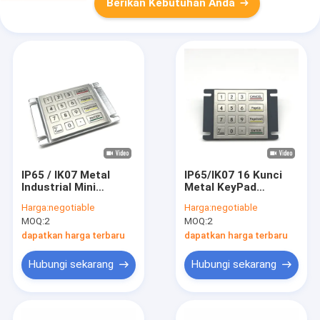
Berikan Kebutuhan Anda
IP65 / IK07 Metal
IP65/IK07 16 Kunci
Industrial Mini
Metal KeyPad
Numeric Keypad 16
Waterproof
Harga:
negotiable
Harga:
negotiable
Key Lightweight
Dustproof Industrial
MOQ:
2
MOQ:
2
Keypad USB Rear
Keypad outdoor
Panel Dipasang pada
Panel belakang
dapatkan harga terbaru
dapatkan harga terbaru
-40°C
Dipasang pada -40°C
Hubungi sekarang
Hubungi sekarang