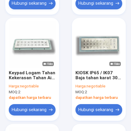
Ruangan USB
-40°C
Hubungi sekarang
Hubungi sekarang
Keypad Logam Tahan
KIOSK IP65 / IK07
Kekerasan Tahan Air
Baja tahan karat 30
IP65 / IK07 17 Tombol
tombol Industrial
Harga:
negotiable
Harga:
negotiable
Keypad Baja Tahan
Numeric Keypad USB
MOQ:
2
MOQ:
2
Karat Keypad dengan
waterproof
lampu latar USB
dustproof anti
dapatkan harga terbaru
dapatkan harga terbaru
vandalisme Panel
belakang Dipasang
Hubungi sekarang
Hubungi sekarang
pada -40°C