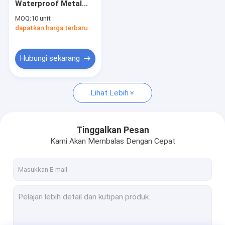
Waterproof Metal
Keyboard Desktop Industri
KeyPad
MOQ:
10 unit
100mm*91.5mm
dapatkan harga terbaru
Keyboard Membran Industri
Ukuran untuk Aplikasi
Kontrol Industri
Keyboard Industri Dengan Touchpad
Hubungi sekarang
Keyboard Industri Dengan Trackball
Lihat Lebih
keyboard silikon industri
Metal Keypad
Tinggalkan Pesan
Backlit Keypad
Kami Akan Membalas Dengan Cepat