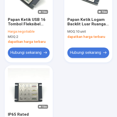
Tentang kita
Wisata pabrik
Papan Ketik USB 16
Papan Ketik Logam
Tombol Fleksibel
Backlit Luar Ruangan
Kontrol kualitas
dengan Perlindungan
IP65 - Baja Tahan
Harga:
negotiable
MOQ:
10 unit
IP65 & Dukungan
Karat 100x91.5mm
MOQ:
2
dapatkan harga terbaru
Lintas Platform
untuk Penggunaan
Berita
Industri Malam Hari
dapatkan harga terbaru
Semua Kasus
Hubungi sekarang
Hubungi sekarang
Quote request suatu
Keyboard PC Industri
Papan Ketik Baja Tahan Karat
Panel dipasang keyboard
IP65 Rated