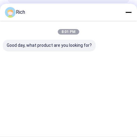
Rich
Terus
8:01 PM
Kategori Kami
Good day, what product are you looking for?
Keyboard PC Industri
Papan Ketik Baja
Panel dipasan
Tahan Karat
keyboard
Rumah
Tentang kita
Hubungi kami
Sitemap
Kebijakan Privasi