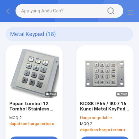
Metal Keypad
(18)
Papan tombol 12
KIOSK IP65 / IK07 16
Tombol Stainless
Kunci Metal KeyPad
Steel IP65 Tahan Air
Stainless Steel
MOQ:
2
Harga:
negotiable
Tahan Debu Versi
Keypad waterproof
dapatkan harga terbaru
MOQ:
2
Lampu Latar Papan
anti debu anti
Tombol untuk
vandalisme Panel
dapatkan harga terbaru
Industri dan Luar
belakang dipasang