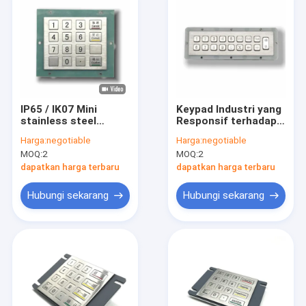
IP65 / IK07 Mini
Keypad Industri yang
stainless steel
Responsif terhadap
keypad waterproof
Sentuh: 16 Kunci USB
Harga:
negotiable
Harga:
negotiable
anti debu anti
Numeric Pad untuk
MOQ:
2
MOQ:
2
vandalisme 16 kunci
HMI yang
logam industri
Ditingkatkan
dapatkan harga terbaru
dapatkan harga terbaru
numeric keyboard
USB 232 485 panel
Hubungi sekarang
Hubungi sekarang
belakang dipasang
-40°C
Rumah
Produk
Video