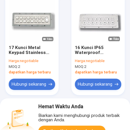
17 Kunci Metal
16 Kunci IP65
Keypad Stainless
Waterproof
Steel Industrial
Stainless Steel Metal
Harga:
negotiable
Harga:
negotiable
Numeric Keypad
KeyPad Dengan USB
MOQ:
2
MOQ:
2
Disesuaikan
Interface Peralatan
Self-Service Luar
dapatkan harga terbaru
dapatkan harga terbaru
ruangan
Hubungi sekarang
Hubungi sekarang
Hemat Waktu Anda
Biarkan kami menghubungi produk terbaik
dengan Anda.