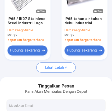
Tentang kita
Wisata pabrik
IP65 / IK07 Stainless
IP65 tahan air tahan
Steel Industri Logam
debu Industrial
Kontrol kualitas
Komputer Keyboard
Stainless Steel
Harga:
negotiable
Harga:
negotiable
Waterproof
Keyboard Dengan
MOQ:
2
MOQ:
2
Dustproof Keyboard
Trackball Komputer
Berita
usb -40°C
Keyboard Desain
dapatkan harga terbaru
dapatkan harga terbaru
desktop -40°C
Semua Kasus
Hubungi sekarang
Hubungi sekarang
Quote request suatu
Lihat Lebih
Keyboard PC Industri
Tinggalkan Pesan
Kami Akan Membalas Dengan Cepat
Papan Ketik Baja Tahan Karat
Panel dipasang keyboard