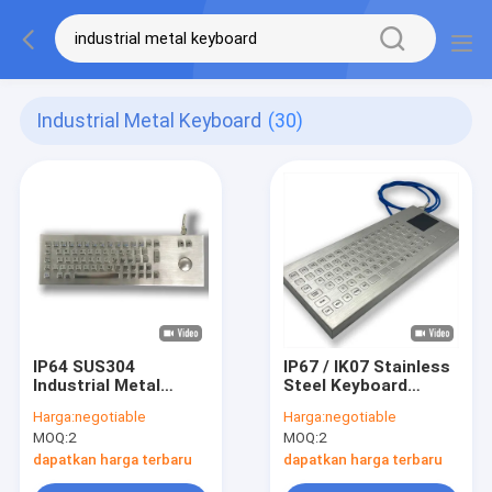
Industrial Metal Keyboard
(30)
IP64 SUS304
IP67 / IK07 Stainless
Industrial Metal
Steel Keyboard
Keyboard Dengan
mengintegrasikan
Harga:
negotiable
Harga:
negotiable
Trackball Support
TouchPad
MOQ:
2
MOQ:
2
Support Disesuaikan
waterproof
dustproof
dapatkan harga terbaru
dapatkan harga terbaru
Disesuaikan