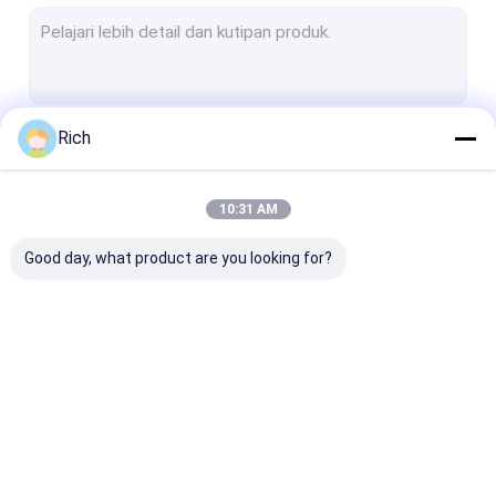
Keyboard Desktop Industri
Keyboard Membran Industri
Keyboard Industri Dengan Touchpad
Rich
Terus
Keyboard Industri Dengan Trackball
keyboard silikon industri
10:31 AM
Kategori Kami
Metal Keypad
Good day, what product are you looking for?
Backlit Keypad
Keyboard PC Industri
Papan Ketik Baja
Panel dipasan
Tahan Karat
keyboard