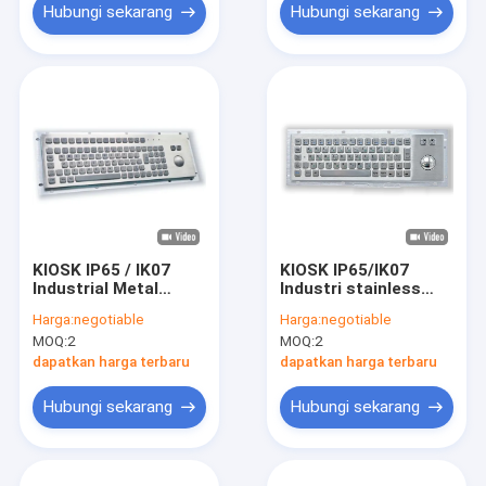
Industrial Metal
Hubungi sekarang
Hubungi sekarang
Keyboard Mining
Keyboard -40°C
KIOSK IP65 / IK07
KIOSK IP65/IK07
Industrial Metal
Industri stainless
Keyboard IP65
steel Metal Keyboard
Harga:
negotiable
Harga:
negotiable
Dengan Trackball
Dengan Trackball
MOQ:
2
MOQ:
2
Baja Ringan 38mm
Lebih dari 2million
Panel Belakang
Key Life Cycle Panel
dapatkan harga terbaru
dapatkan harga terbaru
Dipasang pada -40°C
belakang dipasang
pada -40°C
Hubungi sekarang
Hubungi sekarang