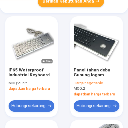
Berikan Kebutuhan Anda
IP65 Waterproof
Panel tahan debu
Industrial Keyboard
Gunung logam
Dengan Trackball
Waterproof
MOQ:
2 unit
Harga:
negotiable
Vandal Proof IK07
Keyboard Esay Bersih
dapatkan harga terbaru
MOQ:
2
Sensor Optik Industri
Dengan 38mm
Trackball
dapatkan harga terbaru
Hubungi sekarang
Hubungi sekarang