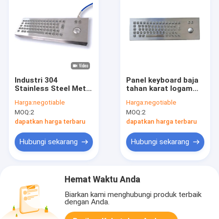
Industri 304
Panel keyboard baja
Stainless Steel Metal
tahan karat logam
Keyboard IP64
industri dipasang
Harga:
negotiable
Harga:
negotiable
Dengan 38mm
IP65 / IK07 Tingkat
MOQ:
2
MOQ:
2
Trackball
perlindungan
dapatkan harga terbaru
dapatkan harga terbaru
Hubungi sekarang
Hubungi sekarang
Hemat Waktu Anda
Biarkan kami menghubungi produk terbaik
dengan Anda.