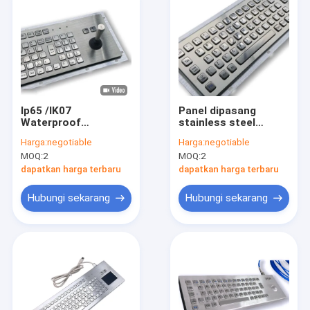
Ip65 /IK07
Panel dipasang
Waterproof
stainless steel
dustproof Industrial
keyboard F3 Ringan
Harga:
negotiable
Harga:
negotiable
Stainless Steel
Industri Metal PC
MOQ:
2
MOQ:
2
Keyboard Dengan 8
keyboard
Arah Operasi Lever
dapatkan harga terbaru
dapatkan harga terbaru
Stick Panel Belakang
Dipasang pada -40°C
Hubungi sekarang
Hubungi sekarang
Rumah
Produk
Video