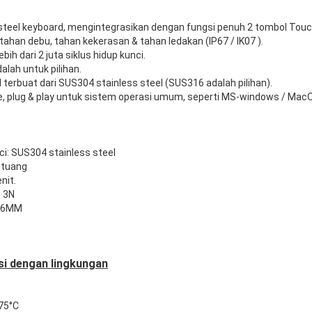
 steel keyboard, mengintegrasikan dengan fungsi penuh 2 tombol Touc
 tahan debu, tahan kekerasan & tahan ledakan (IP67 / IK07 ).
bih dari 2 juta siklus hidup kunci.
alah untuk pilihan.
terbuat dari SUS304 stainless steel (SUS316 adalah pilihan).
e, plug & play untuk sistem operasi umum, seperti MS-windows / MacOS
i: SUS304 stainless steel
 tuang
nit.
~ 3N
0.6MM
i dengan lingkungan
75°C