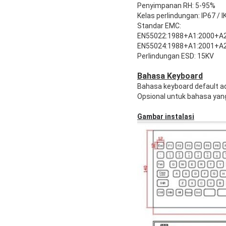
Penyimpanan RH: 5-95%
Kelas perlindungan: IP67 / I
Standar EMC:
EN55022:1988+A1:2000+A2
EN55024:1988+A1:2001+A2
Perlindungan ESD: 15KV
Bahasa Keyboard
Bahasa keyboard default a
Opsional untuk bahasa yang b
Gambar instalasi