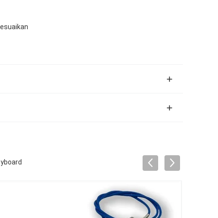
sesuaikan
eyboard