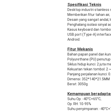
Spesifikasi Teknis
Desktop industri stainless
Memberikan fitur tahan air,
Desain yang sangat andal, le
Penghalang isolasi sinyal ad
Kasus keyboard dan tombol 
USB port (Type-A) interfac
Android.
Fitur Mekanis
Bahan papan panel dan kunc
Polyurethane (PU) penutup
Siklus hidup kunci: 2 juta me
Kekuatan tekan tombol: 2 
Panjang perjalanan kunci: 
Dimensi: 352*140*21.5MM
Berat: 3050g
Kemampuan beradaptas
Suhu Op: -40°C+65°C,
Op. RH: 10-95%
Suhu penyimpanan: -40°C+