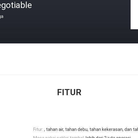
gotiable
ga
FITUR
Fitur:
, tahan air, tahan debu, tahan kekerasan, dan t
Masa pakai saklar tombol:
lebih dari 2 juta operasi