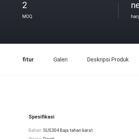
2
ne
MOQ
har
fitur
Galeri
Deskripsi Produk
Spesifikasi
Bahan:
SUS304 Baja tahan karat
Warna:
Perak