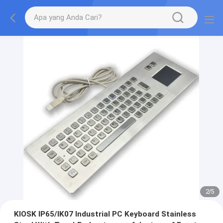
2
/
5
KIOSK IP65/IK07 Industrial PC Keyboard Stainless