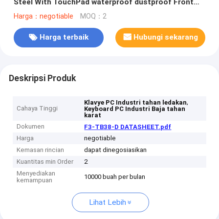
Steel With TouchPad waterproof dustproof Front
Panel Dipasang pada -40°C
Harga：negotiable
MOQ：2
Harga terbaik
Hubungi sekarang
Deskripsi Produk
,
Klavye PC Industri tahan ledakan
Cahaya Tinggi
Keyboard PC Industri Baja tahan
karat
Dokumen
F3-TB38-D DATASHEET.pdf
Harga
negotiable
Kemasan rincian
dapat dinegosiasikan
Kuantitas min Order
2
Menyediakan
10000 buah per bulan
kemampuan
Lihat Lebih