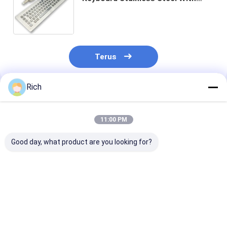
TouchPad waterproof dustproof
Front Panel Dipasang pada -40°C
Terus
Rich
Rekomendasi Produk
11:00 PM
Good day, what product are you looking for?
KIOSK IP65/IK07
Keyboard PC industri
IP65/IK07 Rati
Waterproof
dengan konstruksi
SUS304 Stainl
Dustproof Industrial
baja tahan karat
Steel Industria
PC Keyboard Dengan
SUS304 dan
Keyboard deng