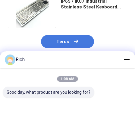
IP65 / IK07 Industrial
Stainless Steel Keyboard
Dengan 2 Tombol Touch Pad
Terus
Rich
Rekomendasi Produk
1:08 AM
Good day, what product are you looking for?
KIOSK IP65/IK07
Keyboard PC industri
IP65/IK07 Rati
Waterproof
dengan konstruksi
SUS304 Stainl