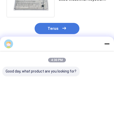
Dengan Control Stick
Terus
Rich
Rekomendasi Produk
4:30 PM
Good day, what product are you looking for?
KIOSK IP65/IK07
Keyboard PC industri
IP65/IK07 Rati
Waterproof
dengan konstruksi
SUS304 Stainl
Dustproof Industrial
baja tahan karat
Steel Industria
PC Keyboard Dengan
SUS304 dan
Keyboard deng