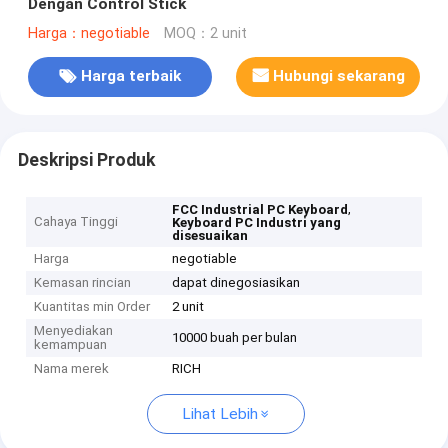
Dengan Control Stick
Harga：negotiable
MOQ：2 unit
Harga terbaik
Hubungi sekarang
Deskripsi Produk
,
FCC Industrial PC Keyboard
Cahaya Tinggi
Keyboard PC Industri yang
disesuaikan
Harga
negotiable
Kemasan rincian
dapat dinegosiasikan
Kuantitas min Order
2 unit
Menyediakan
10000 buah per bulan
kemampuan
Nama merek
RICH
Lihat Lebih