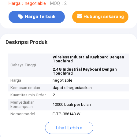
Harga：negotiable
MOQ：2
Harga terbaik
Hubungi sekarang
Deskripsi Produk
Wireless Industrial Keyboard Dengan
TouchPad
Cahaya Tinggi
,
2.4G Industrial Keyboard Dengan
TouchPad
Harga
negotiable
Kemasan rincian
dapat dinegosiasikan
Kuantitas min Order
2
Menyediakan
10000 buah per bulan
kemampuan
Nomor model
F-TP-386143-W
Lihat Lebih