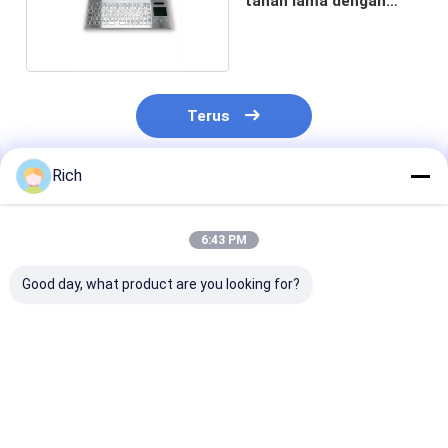
tahan lama dengan
touchpad
Terus
Rich
Rekomendasi Produk
6:43 PM
Good day, what product are you looking for?
TouchPad Industri
Solusi Ruang Publik:
Perlindungan 
Tahan Cuaca :
IP67/IK07 Rating
Keandalan
Antarmuka USB 2
Membrane Keyboard
Maksimum:
Tombol dengan
dengan Touchpad
IP67/IK07 Rat